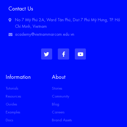
Contact Us
No 7 Mỹ Phú 2A, Ward Tân Phú, Dist 7 Phú Mỹ Hưng, TP. Hồ
Chí Minh, Vietnam
academy@vietnammarcom.edu.vn
Information
About
Tutorials
Stories
Resources
Community
Guides
Blog
Examples
Careers
Docs
Brand Assets