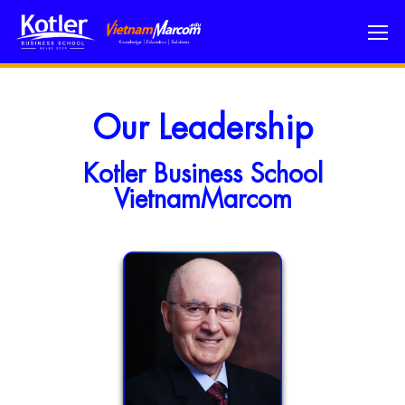
Our Leadership
Kotler Business School
VietnamMarcom